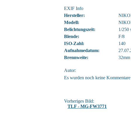
EXIF Info
Hersteller:
NIKO
Modell:
NIKO
Belichtungszeit:
1/250 
Blende:
F/8
ISO-Zahl:
140
Aufnahmedatum:
27.07.
Brennweite:
32mm
Autor:
Es wurden noch keine Kommentare
Vorheriges Bild:
TLF - MG-FW3771