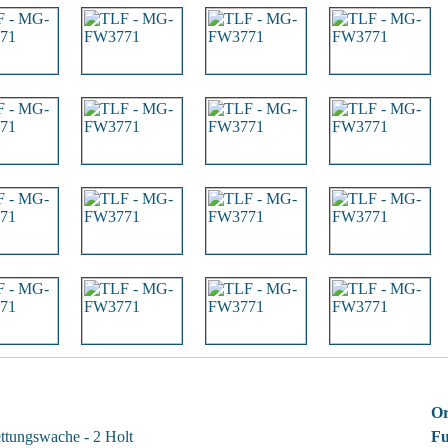
Or
ttungswache - 2 Holt
F