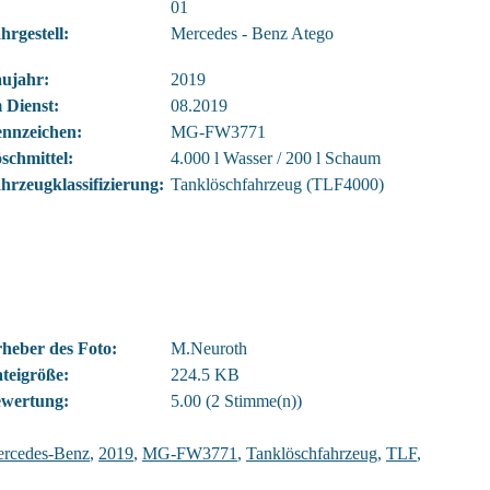
01
hrgestell:
Mercedes - Benz Atego
ujahr:
2019
 Dienst:
08.2019
nnzeichen:
MG-FW3771
schmittel:
4.000 l Wasser / 200 l Schaum
hrzeugklassifizierung:
Tanklöschfahrzeug (TLF4000)
heber des Foto:
M.Neuroth
teigröße:
224.5 KB
wertung:
5.00 (2 Stimme(n))
rcedes-Benz
,
2019
,
MG-FW3771
,
Tanklöschfahrzeug
,
TLF
,