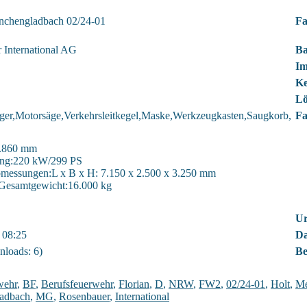
nchengladbach 02/24-01
Fa
 International AG
Ba
Im
Ke
Lö
ger,Motorsäge,Verkehrsleitkegel,Maske,Werkzeugkasten,Saugkorb,
Fa
3.860 mm
ung:220 kW/299 PS
messungen:L x B x H: 7.150 x 2.500 x 3.250 mm
 Gesamtgewicht:16.000 kg
Ur
 08:25
Da
loads: 6)
Be
wehr
,
BF
,
Berufsfeuerwehr
,
Florian
,
D
,
NRW
,
FW2
,
02/24-01
,
Holt
,
Me
adbach
,
MG
,
Rosenbauer
,
International