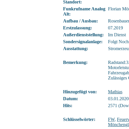
Standort:
Funkrufname Analog
Florian Mö
Alt:
Aufbau / Ausbau:
Rosenbauer
Erstzulassung:
07.2019
Außerdienststellung:
Im Dienst
Sondersignalanlage:
Folgt Noch
Ausstattung:
Stromerzeu
Bemerkung:
Radstand:
Motorleist
Fahrzeugab
Zulässiges
Hinzugefügt von:
Mathias
Datum:
03.01.2020
Hits:
2571 (Down
Schlüsselwörter:
FW
,
Feuer
Mönchengl