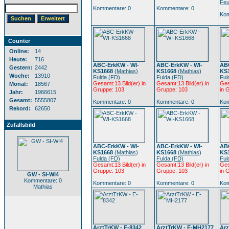
Feu
Kommentare: 0
Kommentare: 0
Kom
Counter
Online:
14
Heute:
716
ABC-ErkKW - WI-
ABC-ErkKW - WI-
ABC
Gestern:
2442
KS1668
(
Mathias
)
KS1668
(
Mathias
)
KS
Woche:
13910
Fulda (FD)
Fulda (FD)
Ful
Gesamt:13 Bild(er) in
Gesamt:13 Bild(er) in
Ges
Monat:
18567
Gruppe: 103
Gruppe: 103
in 
Jahr:
1966615
Gesamt:
5555807
Kommentare: 0
Kommentare: 0
Kom
Rekord:
62650
Zufallsbild
ABC-ErkKW - WI-
ABC-ErkKW - WI-
ABC
KS1668
(
Mathias
)
KS1668
(
Mathias
)
KS
Fulda (FD)
Fulda (FD)
Ful
Gesamt:13 Bild(er) in
Gesamt:13 Bild(er) in
Ges
Gruppe: 103
Gruppe: 103
in 
GW - SI-WI4
Kommentare: 0
Kommentare: 0
Kommentare: 0
Kom
Mathias
ArztTrKW - E-8342
ArztTrKW - E-MH2177
Arz