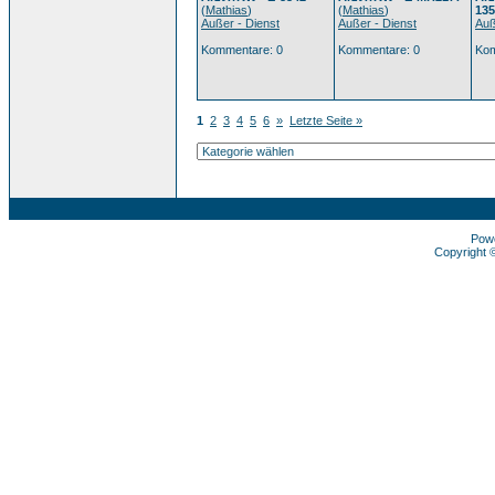
(
Mathias
)
(
Mathias
)
135
Außer - Dienst
Außer - Dienst
Auß
Kommentare: 0
Kommentare: 0
Kom
1
2
3
4
5
6
»
Letzte Seite »
Pow
Copyright