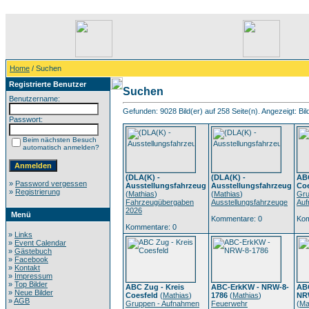
Home
/ Suchen
Registrierte Benutzer
Suchen
Benutzername:
Gefunden: 9028 Bild(er) auf 258 Seite(n). Angezeigt: Bild
Passwort:
Beim nächsten Besuch
automatisch anmelden?
(DLA(K) -
(DLA(K) -
ABC
»
Password vergessen
Ausstellungsfahrzeug
Ausstellungsfahrzeug
Coe
»
Registrierung
(
Mathias
)
(
Mathias
)
Gru
Fahrzeugübergaben
Ausstellungsfahrzeuge
Au
2026
Menü
Kommentare: 0
Kom
Kommentare: 0
»
Links
»
Event Calendar
»
Gästebuch
»
Facebook
»
Kontakt
»
Impressum
»
Top Bilder
ABC Zug - Kreis
ABC-ErkKW - NRW-8-
AB
»
Neue Bilder
Coesfeld
(
Mathias
)
1786
(
Mathias
)
NR
»
AGB
Gruppen - Aufnahmen
Feuerwehr
(
Ma