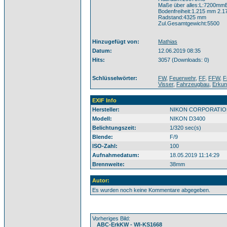
Maße über alles:L:7200
Bodenfreiheit:1.215 mm 2.
Radstand:4325 mm
Zul.Gesamtgewicht:5500
Hinzugefügt von:
Mathias
Datum:
12.06.2019 08:35
Hits:
3057 (Downloads: 0)
Schlüsselwörter:
FW
,
Feuerwehr
,
FF
,
FFW
,
F
Visser
,
Fahrzeugbau
,
Erkun
EXIF Info
Hersteller:
NIKON CORPORATIO
Modell:
NIKON D3400
Belichtungszeit:
1/320 sec(s)
Blende:
F/9
ISO-Zahl:
100
Aufnahmedatum:
18.05.2019 11:14:29
Brennweite:
38mm
Autor:
Es wurden noch keine Kommentare abgegeben.
Vorheriges Bild:
ABC-ErkKW - WI-KS1668