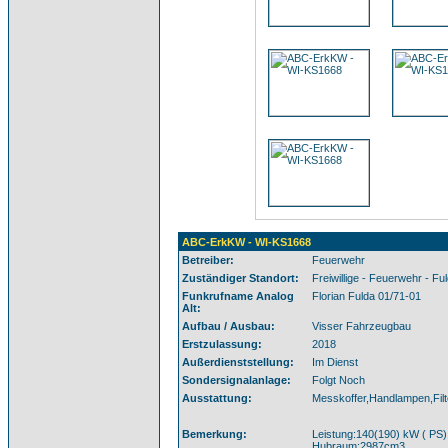
ABC-ErkKW - WI-KS1668
Betreiber:
Feuerwehr
Zuständiger Standort:
Freiwillige - Feuerwehr - Fu
Funkrufname Analog
Florian Fulda 01/71-01
Alt:
Aufbau / Ausbau:
Visser Fahrzeugbau
Erstzulassung:
2018
Außerdienststellung:
Im Dienst
Sondersignalanlage:
Folgt Noch
Ausstattung:
Messkoffer,Handlampen,Filte
Bemerkung:
Leistung:140(190) kW ( PS)
Hubraum:2987cm3