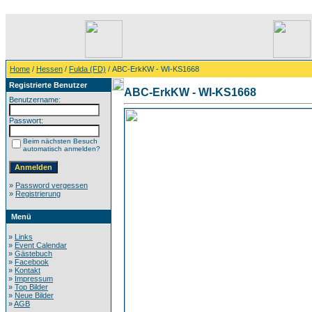
Home
/
Hessen
/
Fulda (FD)
/ ABC-ErkKW - WI-KS1668
Registrierte Benutzer
ABC-ErkKW - WI-KS1668
Benutzername:
Passwort:
Beim nächsten Besuch
automatisch anmelden?
»
Password vergessen
»
Registrierung
Menü
»
Links
»
Event Calendar
»
Gästebuch
»
Facebook
»
Kontakt
»
Impressum
»
Top Bilder
»
Neue Bilder
»
AGB