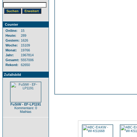
Counter
Online:
15
Heute:
289
Gestern:
1626
Woche:
15109
Monat:
19766
Jahr:
1967814
Gesamt:
5557006
Rekord:
62650
Zufallsbild
FuStW - EF-LP1191
Kommentare: 0
Mathias