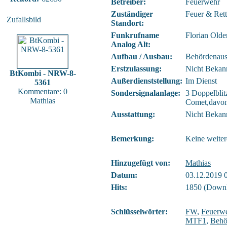
Betreiber:
Feuerwehr
Zuständiger
Feuer & Ret
Zufallsbild
Standort:
Funkrufname
Florian Olde
Analog Alt:
Aufbau / Ausbau:
Behördenau
Erstzulassung:
Nicht Bekan
BtKombi - NRW-8-
Außerdienststellung:
Im Dienst
5361
Kommentare: 0
Sondersignalanlage:
3 Doppelbli
Mathias
Comet,davon
Ausstattung:
Nicht Bekan
Bemerkung:
Keine weiter
Hinzugefügt von:
Mathias
Datum:
03.12.2019 
Hits:
1850 (Downl
Schlüsselwörter:
FW
,
Feuerw
MTF1
,
Behö