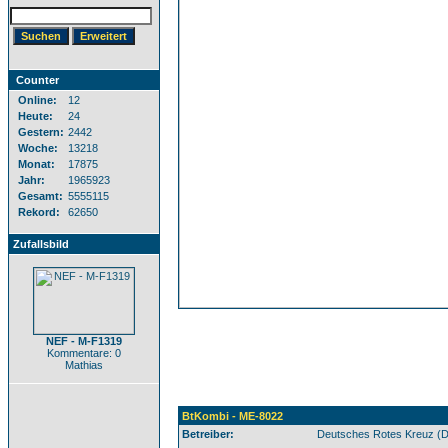
Counter
Online:
12
Heute:
24
Gestern:
2442
Woche:
13218
Monat:
17875
Jahr:
1965923
Gesamt:
5555115
Rekord:
62650
Zufallsbild
NEF - M-F1319
Kommentare: 0
Mathias
BtKombi - ME-8022
Betreiber:
Deutsches Rotes Kreuz (