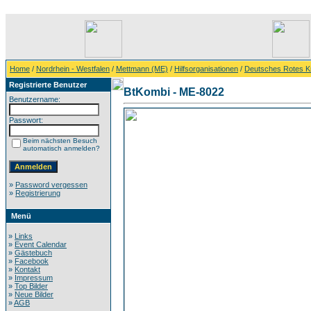
Home
/
Nordrhein - Westfalen
/
Mettmann (ME)
/
Hilfsorganisationen
/
Deutsches Rotes K
Registrierte Benutzer
BtKombi - ME-8022
Benutzername:
Passwort:
Beim nächsten Besuch
automatisch anmelden?
»
Password vergessen
»
Registrierung
Menü
»
Links
»
Event Calendar
»
Gästebuch
»
Facebook
»
Kontakt
»
Impressum
»
Top Bilder
»
Neue Bilder
»
AGB