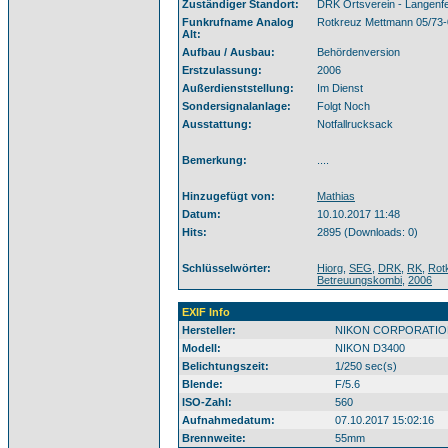
Zuständiger Standort:
DRK Ortsverein - Langenfe
Funkrufname Analog
Rotkreuz Mettmann 05/73
Alt:
Aufbau / Ausbau:
Behördenversion
Erstzulassung:
2006
Außerdienststellung:
Im Dienst
Sondersignalanlage:
Folgt Noch
Ausstattung:
Notfallrucksack
Bemerkung:
....
Hinzugefügt von:
Mathias
Datum:
10.10.2017 11:48
Hits:
2895 (Downloads: 0)
Schlüsselwörter:
Hiorg
,
SEG
,
DRK
,
RK
,
Rot
Betreuungskombi
,
2006
EXIF Info
Hersteller:
NIKON CORPORATIO
Modell:
NIKON D3400
Belichtungszeit:
1/250 sec(s)
Blende:
F/5.6
ISO-Zahl:
560
Aufnahmedatum:
07.10.2017 15:02:16
Brennweite:
55mm