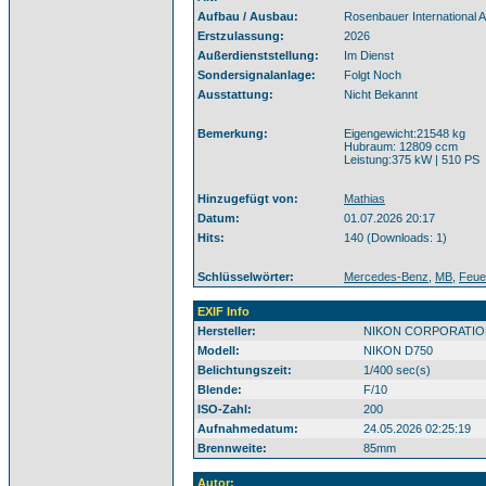
Aufbau / Ausbau:
Rosenbauer International 
Erstzulassung:
2026
Außerdienststellung:
Im Dienst
Sondersignalanlage:
Folgt Noch
Ausstattung:
Nicht Bekannt
Bemerkung:
Eigengewicht:21548 kg
Hubraum: 12809 ccm
Leistung:375 kW | 510 PS
Hinzugefügt von:
Mathias
Datum:
01.07.2026 20:17
Hits:
140 (Downloads: 1)
Schlüsselwörter:
Mercedes-Benz
,
MB
,
Feue
EXIF Info
Hersteller:
NIKON CORPORATIO
Modell:
NIKON D750
Belichtungszeit:
1/400 sec(s)
Blende:
F/10
ISO-Zahl:
200
Aufnahmedatum:
24.05.2026 02:25:19
Brennweite:
85mm
Autor: