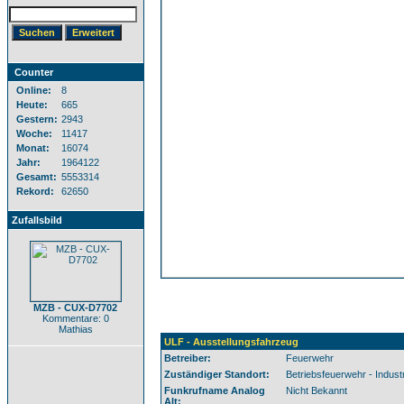
Counter
Online:
8
Heute:
665
Gestern:
2943
Woche:
11417
Monat:
16074
Jahr:
1964122
Gesamt:
5553314
Rekord:
62650
Zufallsbild
MZB - CUX-D7702
Kommentare: 0
Mathias
ULF - Ausstellungsfahrzeug
Betreiber:
Feuerwehr
Zuständiger Standort:
Betriebsfeuerwehr - Indus
Funkrufname Analog
Nicht Bekannt
Alt: