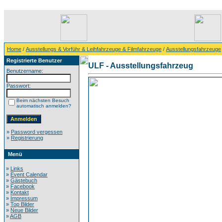
Home
/
Ausstellungs & Vorführ & Leihfahrzeuge & Filmfahrzeuge
/
Ausstellungsfahrzeuge
Registrierte Benutzer
ULF - Ausstellungsfahrzeug
Benutzername:
Passwort:
Beim nächsten Besuch
automatisch anmelden?
»
Password vergessen
»
Registrierung
Menü
»
Links
»
Event Calendar
»
Gästebuch
»
Facebook
»
Kontakt
»
Impressum
»
Top Bilder
»
Neue Bilder
»
AGB