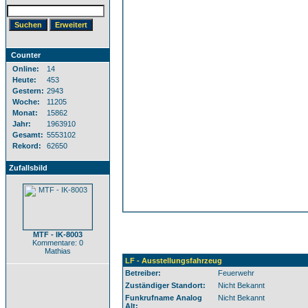
Counter
Online:
14
Heute:
453
Gestern:
2943
Woche:
11205
Monat:
15862
Jahr:
1963910
Gesamt:
5553102
Rekord:
62650
Zufallsbild
MTF - IK-8003
Kommentare: 0
Mathias
LF - Ausstellungsfahrzeug
Betreiber:
Feuerwehr
Zuständiger Standort:
Nicht Bekannt
Funkrufname Analog
Nicht Bekannt
Alt: