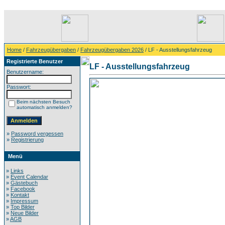
Home
/
Fahrzeugübergaben
/
Fahrzeugübergaben 2026
/ LF - Ausstellungsfahrzeug
Registrierte Benutzer
LF - Ausstellungsfahrzeug
Benutzername:
Passwort:
Beim nächsten Besuch
automatisch anmelden?
»
Password vergessen
»
Registrierung
Menü
»
Links
»
Event Calendar
»
Gästebuch
»
Facebook
»
Kontakt
»
Impressum
»
Top Bilder
»
Neue Bilder
»
AGB