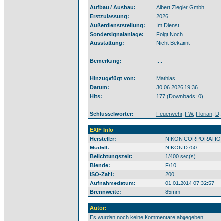
Aufbau / Ausbau:
Albert Ziegler Gmbh
Erstzulassung:
2026
Außerdienststellung:
Im Dienst
Sondersignalanlage:
Folgt Noch
Ausstattung:
Nicht Bekannt
Bemerkung:
....
Hinzugefügt von:
Mathias
Datum:
30.06.2026 19:36
Hits:
177 (Downloads: 0)
Schlüsselwörter:
Feuerwehr
,
FW
,
Florian
,
D
EXIF Info
Hersteller:
NIKON CORPORATIO
Modell:
NIKON D750
Belichtungszeit:
1/400 sec(s)
Blende:
F/10
ISO-Zahl:
200
Aufnahmedatum:
01.01.2014 07:32:57
Brennweite:
85mm
Autor:
Es wurden noch keine Kommentare abgegeben.