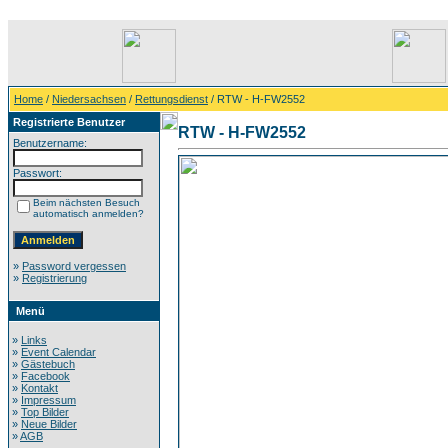
Home
/
Niedersachsen
/
Rettungsdienst
/ RTW - H-FW2552
Registrierte Benutzer
RTW - H-FW2552
Benutzername:
Passwort:
Beim nächsten Besuch
automatisch anmelden?
»
Password vergessen
»
Registrierung
Menü
»
Links
»
Event Calendar
»
Gästebuch
»
Facebook
»
Kontakt
»
Impressum
»
Top Bilder
»
Neue Bilder
»
AGB