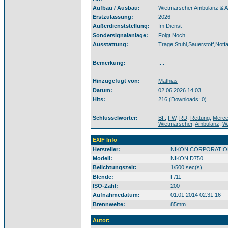
Aufbau / Ausbau:
Wietmarscher Ambulanz & 
Erstzulassung:
2026
Außerdienststellung:
Im Dienst
Sondersignalanlage:
Folgt Noch
Ausstattung:
Trage,Stuhl,Sauerstoff,Notf
Bemerkung:
....
Hinzugefügt von:
Mathias
Datum:
02.06.2026 14:03
Hits:
216 (Downloads: 0)
Schlüsselwörter:
BF
,
FW
,
RD
,
Rettung
,
Merce
Wietmarscher
,
Ambulanz
,
W
EXIF Info
Hersteller:
NIKON CORPORATIO
Modell:
NIKON D750
Belichtungszeit:
1/500 sec(s)
Blende:
F/11
ISO-Zahl:
200
Aufnahmedatum:
01.01.2014 02:31:16
Brennweite:
85mm
Autor: