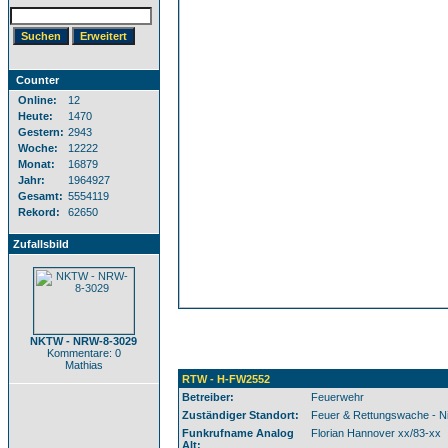
Counter
Online:
12
Heute:
1470
Gestern:
2943
Woche:
12222
Monat:
16879
Jahr:
1964927
Gesamt:
5554119
Rekord:
62650
Zufallsbild
NKTW - NRW-8-3029
Kommentare: 0
Mathias
RTW - H-FW2552
Betreiber:
Feuerwehr
Zuständiger Standort:
Feuer & Rettungswache - N
Funkrufname Analog
Florian Hannover xx/83-xx
Alt: