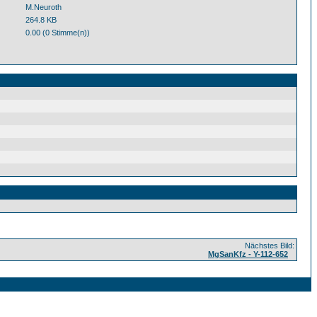
M.Neuroth
264.8 KB
0.00 (0 Stimme(n))
Nächstes Bild:
MgSanKfz - Y-112-652