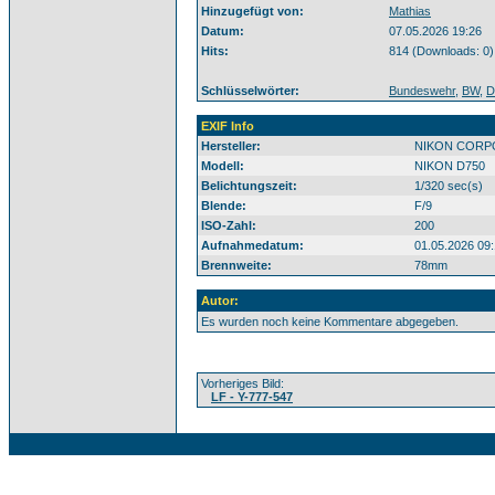
Hinzugefügt von:
Mathias
Datum:
07.05.2026 19:26
Hits:
814 (Downloads: 0)
Schlüsselwörter:
Bundeswehr
,
BW
,
D
EXIF Info
Hersteller:
NIKON CORP
Modell:
NIKON D750
Belichtungszeit:
1/320 sec(s)
Blende:
F/9
ISO-Zahl:
200
Aufnahmedatum:
01.05.2026 09:
Brennweite:
78mm
Autor:
Es wurden noch keine Kommentare abgegeben.
Vorheriges Bild:
LF - Y-777-547