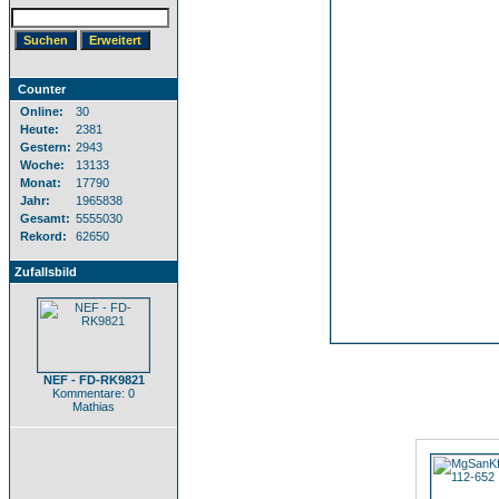
Counter
Online:
30
Heute:
2381
Gestern:
2943
Woche:
13133
Monat:
17790
Jahr:
1965838
Gesamt:
5555030
Rekord:
62650
Zufallsbild
NEF - FD-RK9821
Kommentare: 0
Mathias