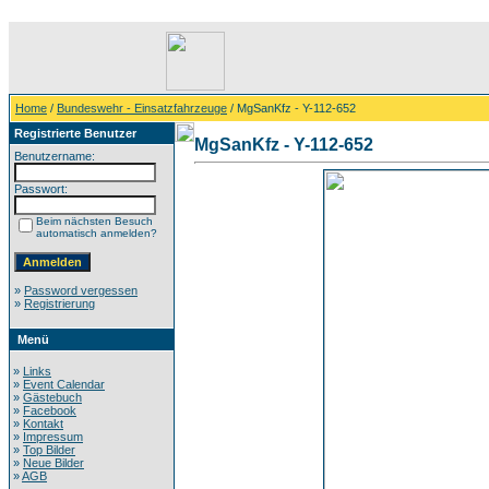
Home
/
Bundeswehr - Einsatzfahrzeuge
/ MgSanKfz - Y-112-652
Registrierte Benutzer
MgSanKfz - Y-112-652
Benutzername:
Passwort:
Beim nächsten Besuch
automatisch anmelden?
»
Password vergessen
»
Registrierung
Menü
»
Links
»
Event Calendar
»
Gästebuch
»
Facebook
»
Kontakt
»
Impressum
»
Top Bilder
»
Neue Bilder
»
AGB