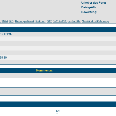
Urheber des Foto:
Dateigröße:
Bewertung:
,
2024
,
RD
,
Rettungsdienst
,
Rettung
,
BAT
,
Y-112-652
,
mgSanKfz
,
Sanitätskraftfahrzeug
ORATION
18:19
Kommentar: