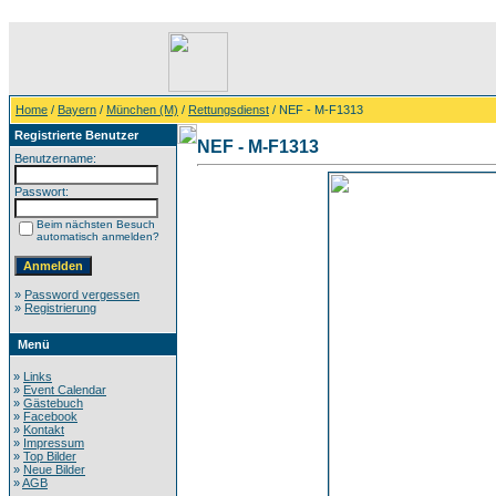
Home
/
Bayern
/
München (M)
/
Rettungsdienst
/ NEF - M-F1313
Registrierte Benutzer
NEF - M-F1313
Benutzername:
Passwort:
Beim nächsten Besuch
automatisch anmelden?
»
Password vergessen
»
Registrierung
Menü
»
Links
»
Event Calendar
»
Gästebuch
»
Facebook
»
Kontakt
»
Impressum
»
Top Bilder
»
Neue Bilder
»
AGB