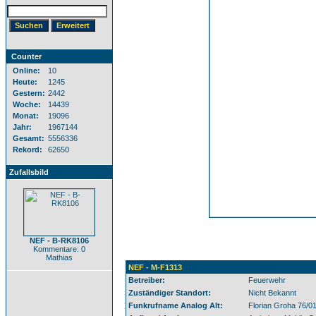
Counter
Online:
10
Heute:
1245
Gestern:
2442
Woche:
14439
Monat:
19096
Jahr:
1967144
Gesamt:
5556336
Rekord:
62650
Zufallsbild
NEF - B-RK8106
Kommentare: 0
Mathias
NEF - M-F1313
Betreiber:
Feuerwehr
Zuständiger Standort:
Nicht Bekannt
Funkrufname Analog Alt:
Florian Groha 76/0