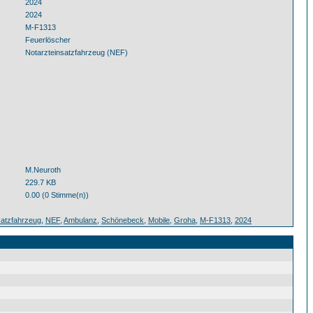
2024
2024
M-F1313
Feuerlöscher
Notarzteinsatzfahrzeug (NEF)
M.Neuroth
229.7 KB
0.00 (0 Stimme(n))
satzfahrzeug
,
NEF
,
Ambulanz
,
Schönebeck
,
Mobile
,
Groha
,
M-F1313
,
2024