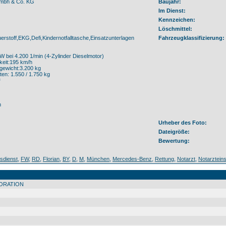
Gmbh & Co. KG
Baujahr:
Im Dienst:
Kennzeichen:
Löschmittel:
erstoff,EKG,Defi,Kindernotfalltasche,Einsatzunterlagen
Fahrzeugklassifizierung:
W bei 4.200 1/min (4-Zylinder Dieselmotor)
eit:195 km/h
gewicht:3.200 kg
ten: 1.550 / 1.750 kg
³
m
Urheber des Foto:
Dateigröße:
Bewertung:
sdienst
,
FW
,
RD
,
Florian
,
BY
,
D
,
M
,
München
,
Mercedes-Benz
,
Rettung
,
Notarzt
,
Notarztein
ORATION