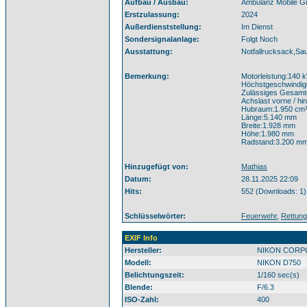
Aufbau / Ausbau:
Ambulanz Mobile 
Erstzulassung:
2024
Außerdienststellung:
Im Dienst
Sondersignalanlage:
Folgt Noch
Ausstattung:
Notfallrucksack,Sau
Bemerkung:
Motorleistung:140 k
Höchstgeschwindigk
Zulässiges Gesamt
Achslast vorne / hin
Hubraum:1.950 cm
Länge:5.140 mm
Breite:1.928 mm
Höhe:1.980 mm
Radstand:3.200 m
Hinzugefügt von:
Mathias
Datum:
28.11.2025 22:09
Hits:
552 (Downloads: 1)
Schlüsselwörter:
Feuerwehr
,
Rettung
EXIF Info
Hersteller:
NIKON CORP
Modell:
NIKON D750
Belichtungszeit:
1/160 sec(s)
Blende:
F/6.3
ISO-Zahl:
400