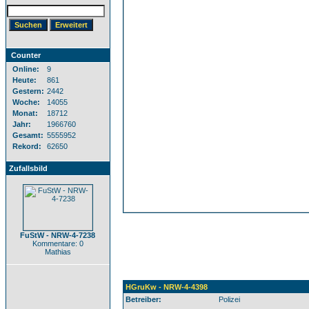
Counter
Online:
9
Heute:
861
Gestern:
2442
Woche:
14055
Monat:
18712
Jahr:
1966760
Gesamt:
5555952
Rekord:
62650
Zufallsbild
FuStW - NRW-4-7238
Kommentare: 0
Mathias
HGruKw - NRW-4-4398
Betreiber:
Polizei