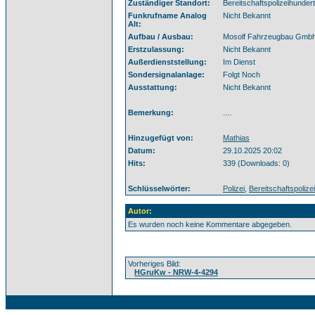
Zuständiger Standort:
Bereitschaftspolizeihunder
Funkrufname Analog
Nicht Bekannt
Alt:
Aufbau / Ausbau:
Mosolf Fahrzeugbau Gmb
Erstzulassung:
Nicht Bekannt
Außerdienststellung:
Im Dienst
Sondersignalanlage:
Folgt Noch
Ausstattung:
Nicht Bekannt
Bemerkung:
....
Hinzugefügt von:
Mathias
Datum:
29.10.2025 20:02
Hits:
339 (Downloads: 0)
Schlüsselwörter:
Polizei
,
Bereitschaftspolizei
Autor:
Es wurden noch keine Kommentare abgegeben.
Vorheriges Bild:
HGruKw - NRW-4-4294