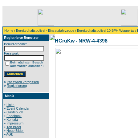
Home
/
Bereitschaftspolizei - Einsatzfahrzeuge
/
Bereitschaftspolizei 10 BPH Wuppertal
/ 
Registrierte Benutzer
HGruKw - NRW-4-4398
Benutzername:
Passwort:
Beim nächsten Besuch
automatisch anmelden?
»
Password vergessen
»
Registrierung
Menü
»
Links
»
Event Calendar
»
Gästebuch
»
Facebook
»
Kontakt
»
Impressum
»
Top Bilder
»
Neue Bilder
»
AGB