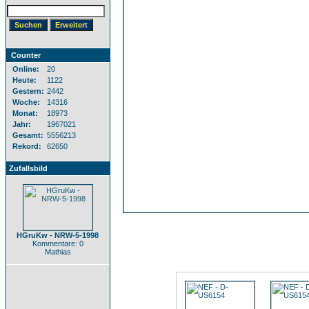
Counter
Online:
20
Heute:
1122
Gestern:
2442
Woche:
14316
Monat:
18973
Jahr:
1967021
Gesamt:
5556213
Rekord:
62650
Zufallsbild
HGruKw - NRW-5-1998
Kommentare: 0
Mathias