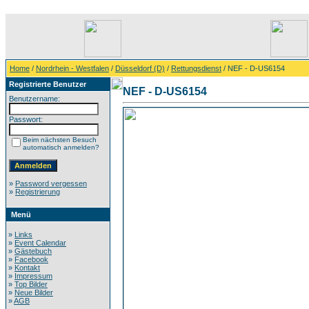
Home
/
Nordrhein - Westfalen
/
Düsseldorf (D)
/
Rettungsdienst
/ NEF - D-US6154
Registrierte Benutzer
NEF - D-US6154
Benutzername:
Passwort:
Beim nächsten Besuch
automatisch anmelden?
»
Password vergessen
»
Registrierung
Menü
»
Links
»
Event Calendar
»
Gästebuch
»
Facebook
»
Kontakt
»
Impressum
»
Top Bilder
»
Neue Bilder
»
AGB