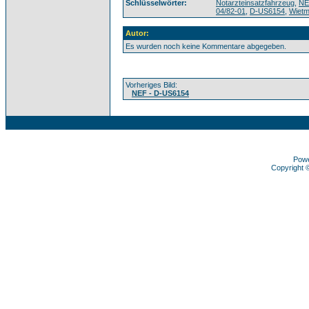
Schlüsselwörter:
Notarzteinsatzfahrzeug
,
NE
04/82-01
,
D-US6154
,
Wietm
Autor:
Es wurden noch keine Kommentare abgegeben.
Vorheriges Bild:
NEF - D-US6154
Pow
Copyright