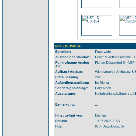
NEF - D-US6154
Betreiber:
Feuerwehr
Zuständiger Standort:
Feuer & Rettungswache - F
Funkrufname Analog
Florian Düsseldorf 04-NEF
Alt:
Aufbau / Ausbau:
Wietmarscher Ambulanz &
Erstzulassung:
2025
Außerdienststellung:
Im Dienst
Sondersignalanlage:
Folgt Noch
Ausstattung:
Notfallrucksack,Sauerstoff,
Bemerkung:
....
Hinzugefügt von:
Mathias
Datum:
19.07.2025 21:27
Hits:
978 (Downloads: 0)