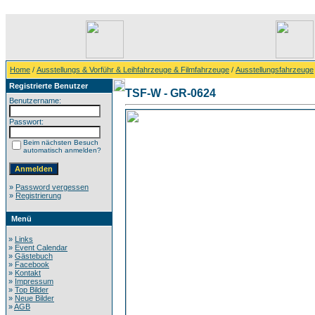
Home
/
Ausstellungs & Vorführ & Leihfahrzeuge & Filmfahrzeuge
/
Ausstellungsfahrzeuge
Registrierte Benutzer
TSF-W - GR-0624
Benutzername:
Passwort:
Beim nächsten Besuch
automatisch anmelden?
»
Password vergessen
»
Registrierung
Menü
»
Links
»
Event Calendar
»
Gästebuch
»
Facebook
»
Kontakt
»
Impressum
»
Top Bilder
»
Neue Bilder
»
AGB