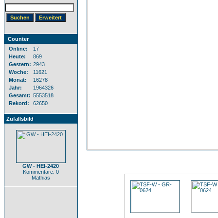
Counter
Online:
17
Heute:
869
Gestern:
2943
Woche:
11621
Monat:
16278
Jahr:
1964326
Gesamt:
5553518
Rekord:
62650
Zufallsbild
GW - HEI-2420
Kommentare: 0
Mathias