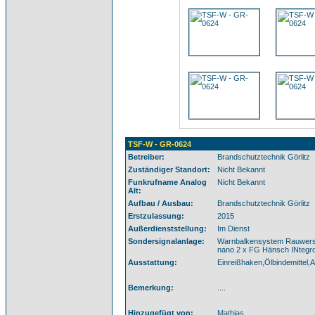
TSF-W - GR-0624
Betreiber:
Brandschutztechnik Görlitz
Zuständiger Standort:
Nicht Bekannt
Funkrufname Analog
Nicht Bekannt
Alt:
Aufbau / Ausbau:
Brandschutztechnik Görlitz
Erstzulassung:
2015
Außerdienststellung:
Im Dienst
Sondersignalanlage:
Warnbalkensystem Rauwers 
nano 2 x FG Hänsch INtegr
Ausstattung:
Einreißhaken,Ölbindemittel,A
Bemerkung:
....
Hinzugefügt von:
Mathias