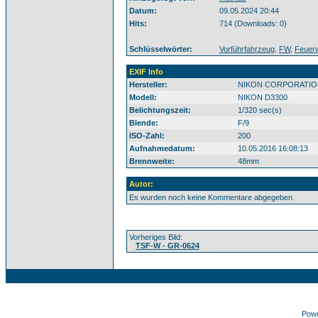
Datum:
09.05.2024 20:44
Hits:
714 (Downloads: 0)
Schlüsselwörter:
Vorführfahrzeug
,
FW
,
Feuer
EXIF Info
Hersteller:
NIKON CORPORATIO
Modell:
NIKON D3300
Belichtungszeit:
1/320 sec(s)
Blende:
F/9
ISO-Zahl:
200
Aufnahmedatum:
10.05.2016 16:08:13
Brennweite:
48mm
Autor:
Es wurden noch keine Kommentare abgegeben.
Vorheriges Bild:
TSF-W - GR-0624
Pow