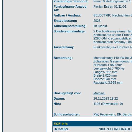
Zuständiger Standort:
Feuer & Rettungswache 1
Funkrufname Analog
Florian Essen 01/11-01
Alt:
Aufbau / Ausbau:
SELECTRIC Nachrichten 
Erstzulassung:
2023
Außerdienststellung:
Im Dienst
Sondersignalanlage:
2 Dachbalkensysteme Häns
Kennleuchte an der Front
2298 GM Kreuzungsblitzer
Kennleuchten Standby L88
Ausstattung:
Funkgeräte,Fax,Drucker,Te
Bemerkung:
Motorleistung:140 kW bei 3
Zulässiges Gesamtgewicht
Hubraum:1.950 cm³
Leergewicht:3.760 kg
Länge:5.932 mm
Breite:2.020 mm
Höhe:2.940 mm
Radstand:3.665 mm
Hinzugefügt von:
Mathias
Datum:
16.11.2023 19:22
Hits:
1126 (Downloads: 0)
Schlüsselwörter:
FW
,
Feuerwehr
,
BF
,
Berufs
EXIF Info
Hersteller:
NIKON CORPORATIO