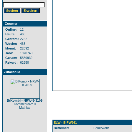
Counter
Online:
12
Heute:
463
Gestern:
2752
Woche:
463
Monat:
22692
Jahr:
1970740
Gesamt:
5559932
Rekord:
62650
Zufallsbild
BtKombi - NRW-8-3109
Kommentare: 0
Mathias
ELW - E-FW961
Betreiber:
Feuerwehr