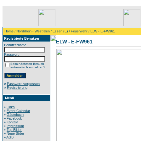
Home
/
Nordrhein - Westfalen
/
Essen (E)
/
Feuerwehr
/ ELW - E-FW961
Registrierte Benutzer
ELW - E-FW961
Benutzername:
Passwort:
Beim nächsten Besuch
automatisch anmelden?
»
Password vergessen
»
Registrierung
Menü
»
Links
»
Event Calendar
»
Gästebuch
»
Facebook
»
Kontakt
»
Impressum
»
Top Bilder
»
Neue Bilder
»
AGB