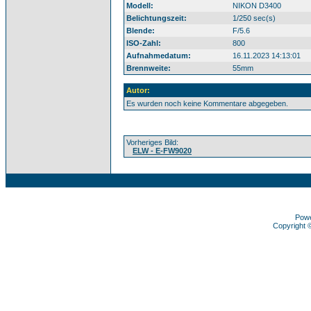
Modell:
NIKON D3400
Belichtungszeit:
1/250 sec(s)
Blende:
F/5.6
ISO-Zahl:
800
Aufnahmedatum:
16.11.2023 14:13:01
Brennweite:
55mm
Autor:
Es wurden noch keine Kommentare abgegeben.
Vorheriges Bild:
ELW - E-FW9020
Pow
Copyright