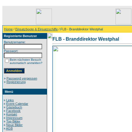
Home
/
Einsatzboote & Einsatzschiffe
/ FLB - Branddirektor Westphal
Registrierte Benutzer
FLB - Branddirektor Westphal
Benutzername:
Passwort:
Beim nächsten Besuch
automatisch anmelden?
»
Password vergessen
»
Registrierung
Menü
»
Links
»
Event Calendar
»
Gästebuch
»
Facebook
»
Kontakt
»
Impressum
»
Top Bilder
»
Neue Bilder
»
AGB