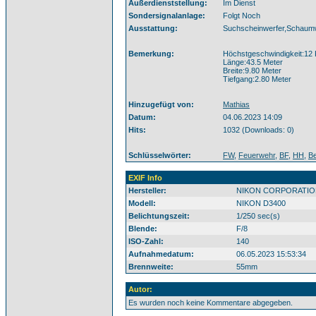
Außerdienststellung:
Im Dienst
Sondersignalanlage:
Folgt Noch
Ausstattung:
Suchscheinwerfer,Schaumw
Bemerkung:
Höchstgeschwindigkeit:12
Länge:43.5 Meter
Breite:9.80 Meter
Tiefgang:2.80 Meter
Hinzugefügt von:
Mathias
Datum:
04.06.2023 14:09
Hits:
1032 (Downloads: 0)
Schlüsselwörter:
FW
,
Feuerwehr
,
BF
,
HH
,
Be
EXIF Info
Hersteller:
NIKON CORPORATIO
Modell:
NIKON D3400
Belichtungszeit:
1/250 sec(s)
Blende:
F/8
ISO-Zahl:
140
Aufnahmedatum:
06.05.2023 15:53:34
Brennweite:
55mm
Autor:
Es wurden noch keine Kommentare abgegeben.