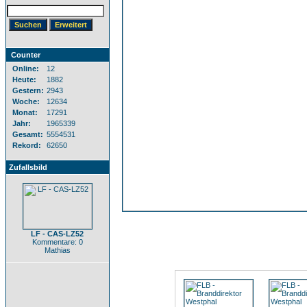
Counter
Online:
12
Heute:
1882
Gestern:
2943
Woche:
12634
Monat:
17291
Jahr:
1965339
Gesamt:
5554531
Rekord:
62650
Zufallsbild
LF - CAS-LZ52
Kommentare: 0
Mathias