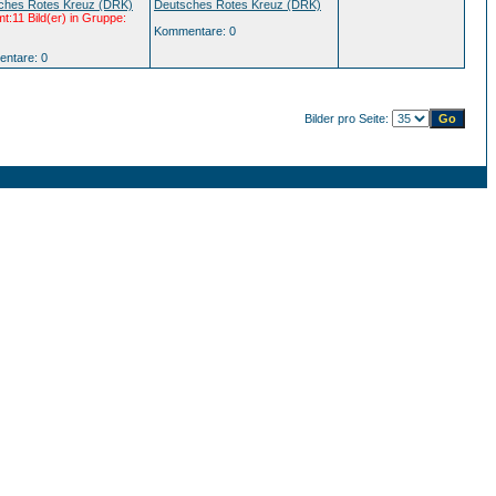
ches Rotes Kreuz (DRK)
Deutsches Rotes Kreuz (DRK)
:11 Bild(er) in Gruppe:
Kommentare: 0
ntare: 0
Bilder pro Seite: