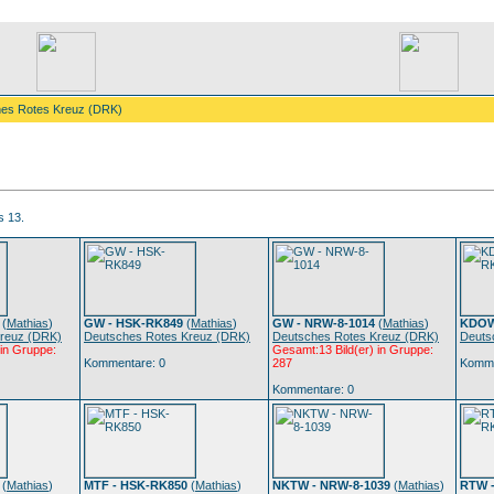
hes Rotes Kreuz (DRK)
s 13.
(
Mathias
)
GW - HSK-RK849
(
Mathias
)
GW - NRW-8-1014
(
Mathias
)
KDOW
Kreuz (DRK)
Deutsches Rotes Kreuz (DRK)
Deutsches Rotes Kreuz (DRK)
Deuts
 in Gruppe:
Gesamt:13 Bild(er) in Gruppe:
Kommentare: 0
287
Komme
Kommentare: 0
(
Mathias
)
MTF - HSK-RK850
(
Mathias
)
NKTW - NRW-8-1039
(
Mathias
)
RTW 