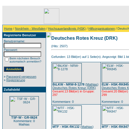
Home
/
Nordrhein - Westfalen
/
Hochsauerlandkreis (HSK)
/
Hilfsorganisationen
/ Deutsc
Registrierte Benutzer
Deutsches Rotes Kreuz (DRK)
Benutzername:
(Hits: 2507)
Passwort:
Gefunden: 13 Bild(er) auf 1 Seite(n). Angezeigt: Bild 1 bi
Beim nächsten Besuch
automatisch anmelden?
»
Password vergessen
»
Registrierung
BtLKW - NRW-8-1278
(
Mathias
)
ELW - HSK-RK845
Deutsches Rotes Kreuz (DRK)
Deutsches Rotes 
Zufallsbild
Gesamt:13 Bild(er) in Gruppe:
Gesamt:20 Bild(er)
297
299
Kommentare: 0
Kommentare: 0
TSF-W - GR-0624
Kommentare: 0
Mathias
MTF - HSK-RK132
(
Mathias
)
MTF - HSK-RK847