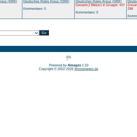
Kreuz (DRK)
Deutsches Rotes Kreuz (DRK)
Deutsches Rotes Kreuz (DRK)
Deuts
Gesamt:2 Bild(er) in Gruppe: 437
Gesamt
Kommentare: 0
298
Kommentare: 0
Komme
Powered by
4images
1.10
Copyright © 2002-2026
4homepages.de