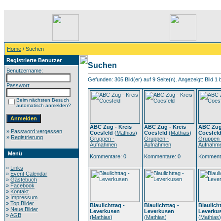
Home
/ Suchen
Registrierte Benutzer
Suchen
Benutzername:
Gefunden: 305 Bild(er) auf 9 Seite(n). Angezeigt: Bild 1 
Passwort:
Beim nächsten Besuch
automatisch anmelden?
ABC Zug - Kreis
ABC Zug - Kreis
ABC Zug 
»
Password vergessen
Coesfeld
(
Mathias
)
Coesfeld
(
Mathias
)
Coesfel
»
Registrierung
Gruppen -
Gruppen -
Gruppen 
Aufnahmen
Aufnahmen
Aufnahm
Menü
Kommentare: 0
Kommentare: 0
Kommenta
»
Links
»
Event Calendar
»
Gästebuch
»
Facebook
»
Kontakt
»
Impressum
»
Top Bilder
Blaulichttag -
Blaulichttag -
Blaulicht
»
Neue Bilder
Leverkusen
Leverkusen
Leverku
»
AGB
(
Mathias
)
(
Mathias
)
(
Mathias
)