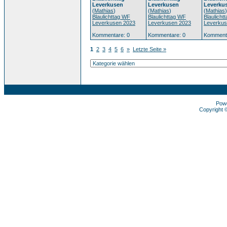
Leverkusen
Leverkusen
Leverku
(
Mathias
)
(
Mathias
)
(
Mathias
)
Blaulichttag WF
Blaulichttag WF
Blaulicht
Leverkusen 2023
Leverkusen 2023
Leverkus
Kommentare: 0
Kommentare: 0
Kommenta
1
2
3
4
5
6
»
Letzte Seite »
Pow
Copyright