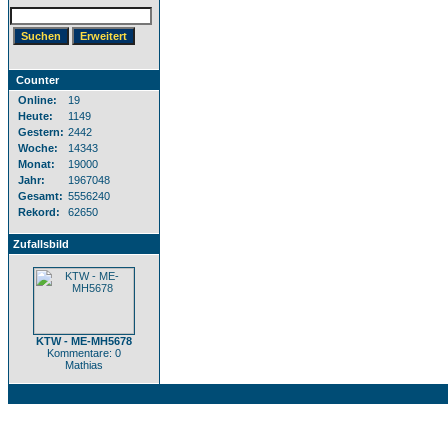
Counter
Online:
19
Heute:
1149
Gestern:
2442
Woche:
14343
Monat:
19000
Jahr:
1967048
Gesamt:
5556240
Rekord:
62650
Zufallsbild
KTW - ME-MH5678
Kommentare: 0
Mathias