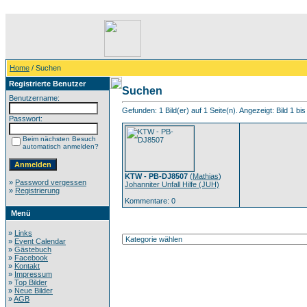
Home
/ Suchen
Registrierte Benutzer
Suchen
Benutzername:
Gefunden: 1 Bild(er) auf 1 Seite(n). Angezeigt: Bild 1 bis
Passwort:
Beim nächsten Besuch
automatisch anmelden?
KTW - PB-DJ8507
(
Mathias
)
»
Password vergessen
Johanniter Unfall Hilfe (JUH)
»
Registrierung
Kommentare: 0
Menü
»
Links
»
Event Calendar
»
Gästebuch
»
Facebook
»
Kontakt
»
Impressum
»
Top Bilder
»
Neue Bilder
»
AGB