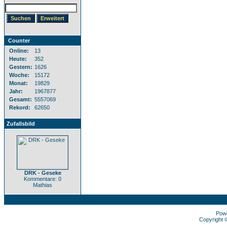
Counter
Online:
13
Heute:
352
Gestern:
1626
Woche:
15172
Monat:
19829
Jahr:
1967877
Gesamt:
5557069
Rekord:
62650
Zufallsbild
DRK - Geseke
Kommentare: 0
Mathias
Pow
Copyright