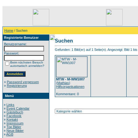
Home
/ Suchen
Registrierte Benutzer
Suchen
Benutzername:
Gefunden: 1 Bild(er) auf 1 Seite(n). Angezeigt: Bild 1 bis
Passwort:
Beim nächsten Besuch
automatisch anmelden?
MTW - M-WW1007
»
Password vergessen
(
Mathias
)
»
Registrierung
Hilfsorganisationen
Kommentare: 0
Menü
»
Links
»
Event Calendar
»
Gästebuch
»
Facebook
»
Kontakt
»
Impressum
»
Top Bilder
»
Neue Bilder
»
AGB