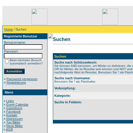
Home
/ Suchen
Registrierte Benutzer
Suchen
Benutzername:
Passwort:
Suchen
Beim nächsten Besuch
Suche nach Schlüsselwort:
automatisch anmelden?
Sie können AND benutzen, um Wörter zu definieren, di
OR für Wörter, die im Resultat sein können und NOT verb
nachfolgende Wort im Resultat. Benutzen Sie * als Platzha
Suche nach Username:
»
Password vergessen
Benutzen Sie * als Platzhalter.
»
Registrierung
Verknüpfung:
Menü
Kategorie:
»
Links
Suche in Feldern:
»
Event Calendar
»
Gästebuch
»
Facebook
»
Kontakt
»
Impressum
»
Top Bilder
»
Neue Bilder
»
AGB