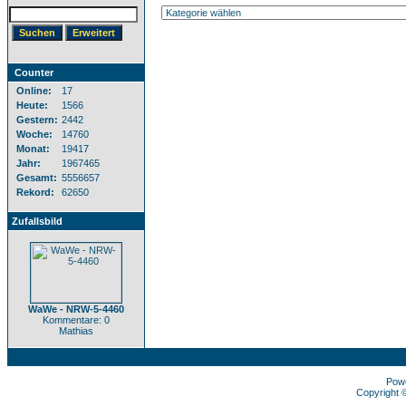
Counter
Online:
17
Heute:
1566
Gestern:
2442
Woche:
14760
Monat:
19417
Jahr:
1967465
Gesamt:
5556657
Rekord:
62650
Zufallsbild
WaWe - NRW-5-4460
Kommentare: 0
Mathias
Pow
Copyright