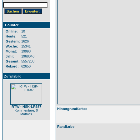
Counter
Online:
10
Heute:
521
Gestern:
1626
Woche:
15341
Monat:
19998
Jahr:
1968046
Gesamt:
5557238
Rekord:
62650
Zufallsbild
RTW - HSK-LR687
Hintergrundfarbe:
Kommentare: 0
Mathias
Randfarbe: