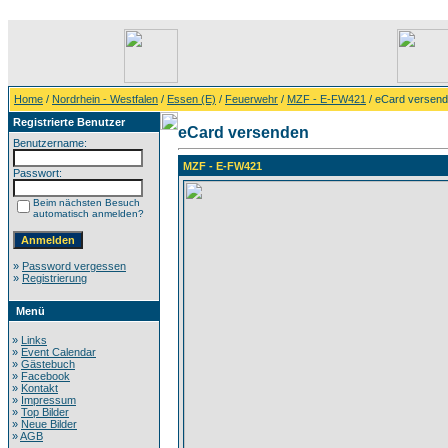
Home
/
Nordrhein - Westfalen
/
Essen (E)
/
Feuerwehr
/
MZF - E-FW421
/ eCard versen
Registrierte Benutzer
eCard versenden
Benutzername:
MZF - E-FW421
Passwort:
Beim nächsten Besuch
automatisch anmelden?
»
Password vergessen
»
Registrierung
Menü
»
Links
»
Event Calendar
»
Gästebuch
»
Facebook
»
Kontakt
»
Impressum
»
Top Bilder
»
Neue Bilder
»
AGB