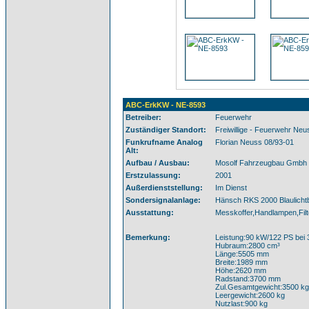
ABC-ErkKW - NE-8593
Betreiber:
Feuerwehr
Zuständiger Standort:
Freiwillige - Feuerwehr Neu
Funkrufname Analog
Florian Neuss 08/93-01
Alt:
Aufbau / Ausbau:
Mosolf Fahrzeugbau Gmbh
Erstzulassung:
2001
Außerdienststellung:
Im Dienst
Sondersignalanlage:
Hänsch RKS 2000 Blaulichtb
Ausstattung:
Messkoffer,Handlampen,Filte
Bemerkung:
Leistung:90 kW/122 PS bei 
Hubraum:2800 cm³
Länge:5505 mm
Breite:1989 mm
Höhe:2620 mm
Radstand:3700 mm
Zul.Gesamtgewicht:3500 kg
Leergewicht:2600 kg
Nutzlast:900 kg