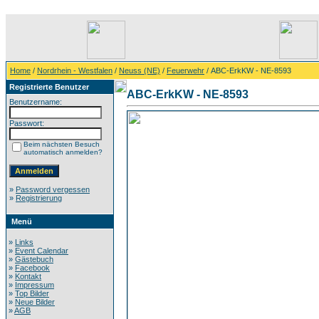
Home
/
Nordrhein - Westfalen
/
Neuss (NE)
/
Feuerwehr
/ ABC-ErkKW - NE-8593
Registrierte Benutzer
ABC-ErkKW - NE-8593
Benutzername:
Passwort:
Beim nächsten Besuch
automatisch anmelden?
»
Password vergessen
»
Registrierung
Menü
»
Links
»
Event Calendar
»
Gästebuch
»
Facebook
»
Kontakt
»
Impressum
»
Top Bilder
»
Neue Bilder
»
AGB