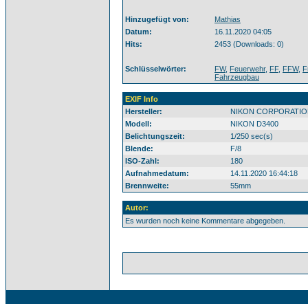
Hinzugefügt von:
Mathias
Datum:
16.11.2020 04:05
Hits:
2453 (Downloads: 0)
Schlüsselwörter:
FW
,
Feuerwehr
,
FF
,
FFW
,
F
Fahrzeugbau
EXIF Info
Hersteller:
NIKON CORPORATIO
Modell:
NIKON D3400
Belichtungszeit:
1/250 sec(s)
Blende:
F/8
ISO-Zahl:
180
Aufnahmedatum:
14.11.2020 16:44:18
Brennweite:
55mm
Autor:
Es wurden noch keine Kommentare abgegeben.