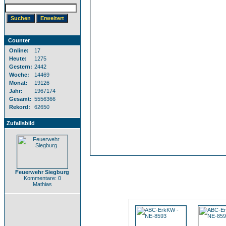
Counter
Online:
17
Heute:
1275
Gestern:
2442
Woche:
14469
Monat:
19126
Jahr:
1967174
Gesamt:
5556366
Rekord:
62650
Zufallsbild
Feuerwehr Siegburg
Kommentare: 0
Mathias