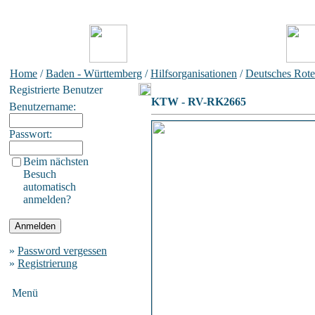
Home
/
Baden - Württemberg
/
Hilfsorganisationen
/
Deutsches Rot
Registrierte Benutzer
KTW - RV-RK2665
Benutzername:
Passwort:
Beim nächsten
Besuch
automatisch
anmelden?
»
Password vergessen
»
Registrierung
Menü