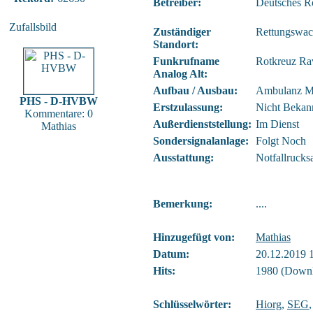
Betreiber:
Deutsches R
Zufallsbild
Zuständiger
Rettungswac
Standort:
Funkrufname
Rotkreuz Ra
Analog Alt:
Aufbau / Ausbau:
Ambulanz M
PHS - D-HVBW
Erstzulassung:
Nicht Bekan
Kommentare: 0
Außerdienststellung:
Im Dienst
Mathias
Sondersignalanlage:
Folgt Noch
Ausstattung:
Notfallruck
Bemerkung:
....
Hinzugefügt von:
Mathias
Datum:
20.12.2019 
Hits:
1980 (Downl
Schlüsselwörter:
Hiorg
,
SEG