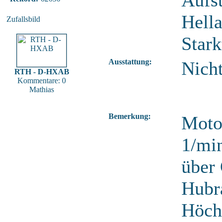
Aufst
Hell
Zufallsbild
Star
Ausstattung:
Nich
RTH - D-HXAB
Kommentare: 0
Mathias
Bemerkung:
Motor
1/min
über
Hubr
Höch