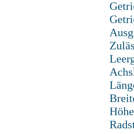
Getri
Getri
Ausgl
Zulä
Leer
Achsl
Läng
Brei
Höhe
Rads