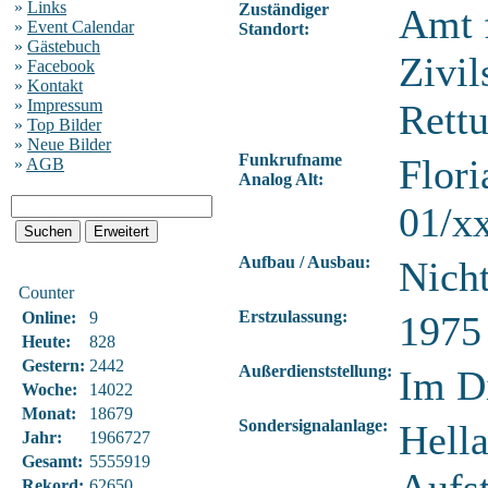
»
Links
Zuständiger
Amt 
»
Event Calendar
Standort:
»
Gästebuch
Zivil
»
Facebook
»
Kontakt
»
Impressum
Rettu
»
Top Bilder
»
Neue Bilder
Funkrufname
Flori
»
AGB
Analog Alt:
01/x
Aufbau / Ausbau:
Nich
Counter
Erstzulassung:
Online:
9
1975
Heute:
828
Gestern:
2442
Außerdienststellung:
Im D
Woche:
14022
Monat:
18679
Sondersignalanlage:
Hell
Jahr:
1966727
Gesamt:
5555919
Rekord:
62650