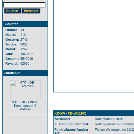
Counter
Online:
14
Heute:
213
Gestern:
2743
Woche:
8022
Monat:
12679
Jahr:
1960727
Gesamt:
5549919
Rekord:
62650
Zufallsbild
MTF - OB-FW230
Kommentare: 0
Mathias
KDOW - FB-WK1102
Betreiber:
Kreis Wetteraukreis
Zuständiger Standort:
Rettungsdienst & Katastro
Funkrufname Analog
Florian Wetteraukreis 10/0
Alt: