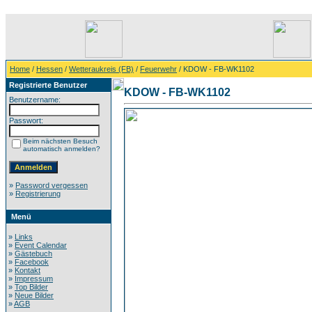
Home
/
Hessen
/
Wetteraukreis (FB)
/
Feuerwehr
/ KDOW - FB-WK1102
Registrierte Benutzer
KDOW - FB-WK1102
Benutzername:
Passwort:
Beim nächsten Besuch
automatisch anmelden?
»
Password vergessen
»
Registrierung
Menü
»
Links
»
Event Calendar
»
Gästebuch
»
Facebook
»
Kontakt
»
Impressum
»
Top Bilder
»
Neue Bilder
»
AGB