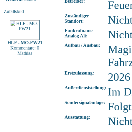
Betreiber:
Feue
Zufallsbild
Zuständiger
Nich
Standort:
Funkrufname
Nich
Analog Alt:
HLF - MO-FW21
Aufbau / Ausbau:
Magi
Kommentare: 0
Mathias
Fahr
Erstzulassung:
2026
Außerdienststellung:
Im D
Sondersignalanlage:
Folg
Ausstattung:
Nich