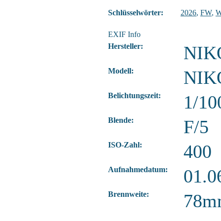
Schlüsselwörter:
2026
,
FW
,
EXIF Info
Hersteller:
NIK
Modell:
NIK
Belichtungszeit:
1/10
Blende:
F/5
ISO-Zahl:
400
Aufnahmedatum:
01.0
Brennweite:
78m