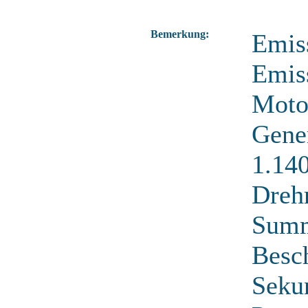
Bemerkung:
Emiss
Emis
Moto
Gene
1.14
Dreh
Sum
Besch
Seku