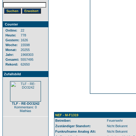
Counter
Online:
22
Heute:
778
Gestern:
1626
Woche:
15598
Monat:
20255
Jahr:
1968303
Gesamt:
5557495
Rekord:
62650
Zufallsbild
TLF - RE-DO3242
Kommentare: 0
Mathias
NEF - M-F1319
Betreiber:
Feuerwehr
Zuständiger Standort:
Nicht Bekannt
Funkrufname Analog Alt:
Nicht Bekannt