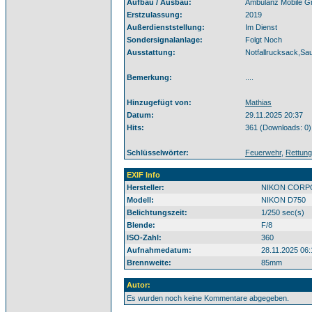
Aufbau / Ausbau:
Ambulanz Mobile 
Erstzulassung:
2019
Außerdienststellung:
Im Dienst
Sondersignalanlage:
Folgt Noch
Ausstattung:
Notfallrucksack,Sau
Bemerkung:
....
Hinzugefügt von:
Mathias
Datum:
29.11.2025 20:37
Hits:
361 (Downloads: 0)
Schlüsselwörter:
Feuerwehr
,
Rettung
EXIF Info
Hersteller:
NIKON CORP
Modell:
NIKON D750
Belichtungszeit:
1/250 sec(s)
Blende:
F/8
ISO-Zahl:
360
Aufnahmedatum:
28.11.2025 06:
Brennweite:
85mm
Autor:
Es wurden noch keine Kommentare abgegeben.