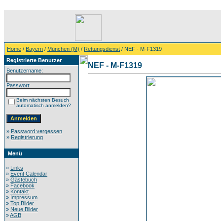
Home
/
Bayern
/
München (M)
/
Rettungsdienst
/ NEF - M-F1319
Registrierte Benutzer
NEF - M-F1319
Benutzername:
Passwort:
Beim nächsten Besuch
automatisch anmelden?
»
Password vergessen
»
Registrierung
Menü
»
Links
»
Event Calendar
»
Gästebuch
»
Facebook
»
Kontakt
»
Impressum
»
Top Bilder
»
Neue Bilder
»
AGB