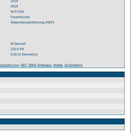
2019
2019
M-F1319
Feuerlöscher
Notarzteinsatzfahrzeug (NEF)
M.Neuroth
220.6 KB
0.00 (0 Stimme(n))
nsatzfahrzeug
,
NEF
,
BMW
,
Ambulanz
,
Mobile
,
Schönebeck