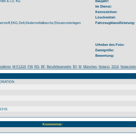
Gmbh & Co. KG
Baujahr:
Im Dienst:
Kennzeichen:
Löschmittel:
erstoff,EKG,Defi,Kindernotfalltasche,Einsatzunterlagen
Fahrzeugklassifizierung:
Urheber des Foto:
Dateigröße:
Bewertung:
sdienst
,
M-F1319
,
FW
,
RD
,
BF
,
Berufsfeuerwehr
,
BY
,
M
,
München
,
Notarzt
,
2019
,
Notarztei
ORATION
13:01
Kommentar: