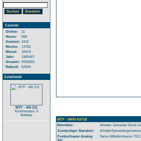
Counter
Online:
11
Heute:
568
Gestern:
2442
Woche:
13762
Monat:
18419
Jahr:
1966467
Gesamt:
5555659
Rekord:
62650
Zufallsbild
MTF - AB-211
Kommentare: 0
Mathias
MTF - WHV-AS718
Betreiber:
Arbeiter Samariter Bund (
Zuständiger Standort:
ArbeiterSamaritergemeinsc
Funkrufname Analog
Sama Wilhelmshaven 70/1
Alt: