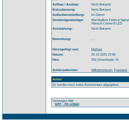
Aufbau / Ausbau:
Nicht Bekannt
Erstzulassung:
Nicht Bekannt
Außerdienststellung:
Im Dienst
Sondersignalanlage:
Warnbalken Federal Signal
Hänsch Comet-B LED
Ausstattung:
Nicht Bekannt
Bemerkung:
....
Hinzugefügt von:
Mathias
Datum:
28.10.2025 23:09
Hits:
392 (Downloads: 0)
Schlüsselwörter:
Wilhelmshaven
,
Friesland
,
Autor:
Es wurden noch keine Kommentare abgegeben.
Vorheriges Bild:
MTF - PE-AS660