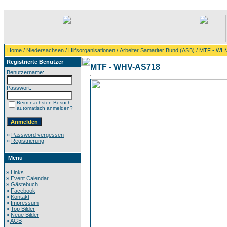
Home
/
Niedersachsen
/
Hilfsorganisationen
/
Arbeiter Samariter Bund (ASB)
/ MTF - WH
Registrierte Benutzer
MTF - WHV-AS718
Benutzername:
Passwort:
Beim nächsten Besuch
automatisch anmelden?
»
Password vergessen
»
Registrierung
Menü
»
Links
»
Event Calendar
»
Gästebuch
»
Facebook
»
Kontakt
»
Impressum
»
Top Bilder
»
Neue Bilder
»
AGB