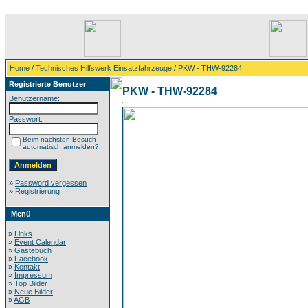
Home
/
Technisches Hilfswerk Einsatzfahrzeuge
/ PKW - THW-92284
Registrierte Benutzer
PKW - THW-92284
Benutzername:
Passwort:
Beim nächsten Besuch
automatisch anmelden?
»
Password vergessen
»
Registrierung
Menü
»
Links
»
Event Calendar
»
Gästebuch
»
Facebook
»
Kontakt
»
Impressum
»
Top Bilder
»
Neue Bilder
»
AGB