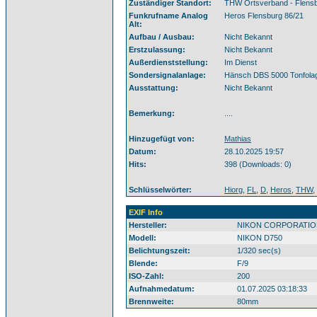
Zuständiger Standort:
THW Ortsverband - Flens
Funkrufname Analog
Heros Flensburg 86/21
Alt:
Aufbau / Ausbau:
Nicht Bekannt
Erstzulassung:
Nicht Bekannt
Außerdienststellung:
Im Dienst
Sondersignalanlage:
Hänsch DBS 5000 Tonfola
Ausstattung:
Nicht Bekannt
Bemerkung:
....
Hinzugefügt von:
Mathias
Datum:
28.10.2025 19:57
Hits:
398 (Downloads: 0)
Schlüsselwörter:
Hiorg
,
FL
,
D
,
Heros
,
THW
,
EXIF Info
Hersteller:
NIKON CORPORATIO
Modell:
NIKON D750
Belichtungszeit:
1/320 sec(s)
Blende:
F/9
ISO-Zahl:
200
Aufnahmedatum:
01.07.2025 03:18:33
Brennweite:
80mm