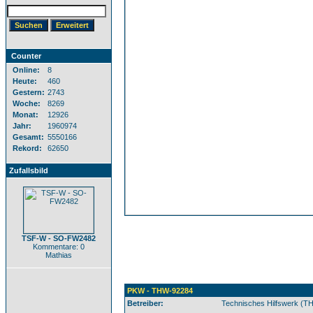
Counter
Online:
8
Heute:
460
Gestern:
2743
Woche:
8269
Monat:
12926
Jahr:
1960974
Gesamt:
5550166
Rekord:
62650
Zufallsbild
TSF-W - SO-FW2482
Kommentare: 0
Mathias
PKW - THW-92284
Betreiber:
Technisches Hilfswerk (T