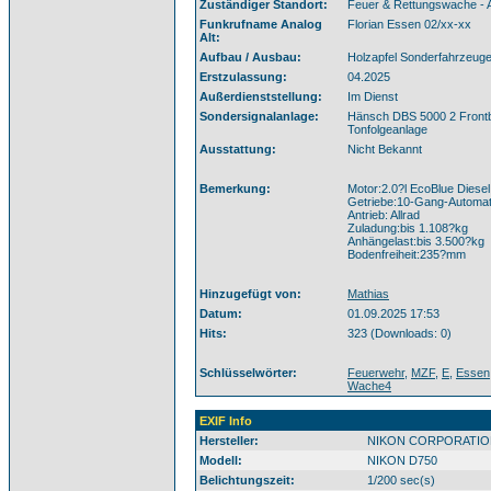
Zuständiger Standort:
Feuer & Rettungswache - 
Funkrufname Analog
Florian Essen 02/xx-xx
Alt:
Aufbau / Ausbau:
Holzapfel Sonderfahrzeug
Erstzulassung:
04.2025
Außerdienststellung:
Im Dienst
Sondersignalanlage:
Hänsch DBS 5000 2 Frontbl
Tonfolgeanlage
Ausstattung:
Nicht Bekannt
Bemerkung:
Motor:2.0?l EcoBlue Diese
Getriebe:10-Gang-Automat
Antrieb: Allrad
Zuladung:bis 1.108?kg
Anhängelast:bis 3.500?kg
Bodenfreiheit:235?mm
Hinzugefügt von:
Mathias
Datum:
01.09.2025 17:53
Hits:
323 (Downloads: 0)
Schlüsselwörter:
Feuerwehr
,
MZF
,
E
,
Essen
Wache4
EXIF Info
Hersteller:
NIKON CORPORATIO
Modell:
NIKON D750
Belichtungszeit:
1/200 sec(s)