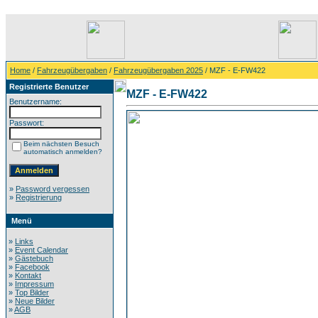
Home
/
Fahrzeugübergaben
/
Fahrzeugübergaben 2025
/ MZF - E-FW422
Registrierte Benutzer
MZF - E-FW422
Benutzername:
Passwort:
Beim nächsten Besuch
automatisch anmelden?
»
Password vergessen
»
Registrierung
Menü
»
Links
»
Event Calendar
»
Gästebuch
»
Facebook
»
Kontakt
»
Impressum
»
Top Bilder
»
Neue Bilder
»
AGB