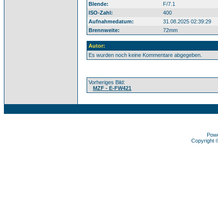
Blende:
F/7.1
ISO-Zahl:
400
Aufnahmedatum:
31.08.2025 02:39:29
Brennweite:
72mm
Autor:
Es wurden noch keine Kommentare abgegeben.
Vorheriges Bild:
MZF - E-FW421
Pow
Copyright