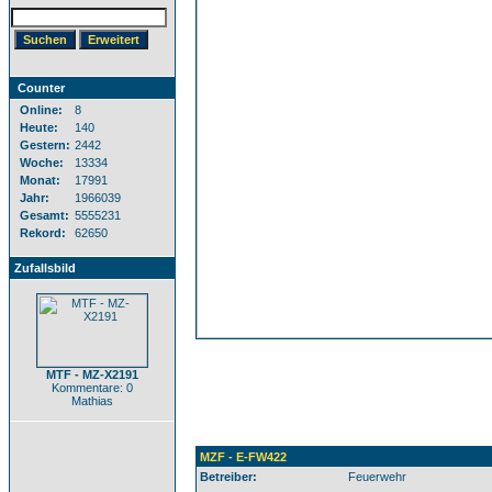
Counter
Online:
8
Heute:
140
Gestern:
2442
Woche:
13334
Monat:
17991
Jahr:
1966039
Gesamt:
5555231
Rekord:
62650
Zufallsbild
MTF - MZ-X2191
Kommentare: 0
Mathias
MZF - E-FW422
Betreiber:
Feuerwehr