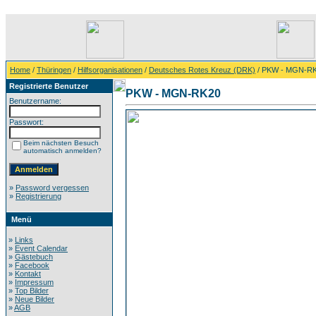
Home
/
Thüringen
/
Hilfsorganisationen
/
Deutsches Rotes Kreuz (DRK)
/ PKW - MGN-R
Registrierte Benutzer
PKW - MGN-RK20
Benutzername:
Passwort:
Beim nächsten Besuch
automatisch anmelden?
»
Password vergessen
»
Registrierung
Menü
»
Links
»
Event Calendar
»
Gästebuch
»
Facebook
»
Kontakt
»
Impressum
»
Top Bilder
»
Neue Bilder
»
AGB