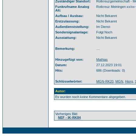
Zuständiger Standort:
Rotkreuzgemeinschaft - M
Funkrufname Analog
Rotkreuz Meiningen xx/xx
Alt:
Aufbau / Ausbau:
Nicht Bekannt
Erstzulassung:
Nicht Bekannt
Außerdienststellung:
Im Dienst
Sondersignalanlage:
Folgt Noch
Ausstattung:
Nicht Bekannt
Bemerkung:
....
Hinzugefügt von:
Mathias
Datum:
27.12.2023 19:01
Hits:
686 (Downloads: 0)
Schlüsselwörter:
MGN-RK20
,
MGN
,
Hiorg
,
Autor:
Es wurden noch keine Kommentare abgegeben.
Vorheriges Bild:
NEF - IK-RK84