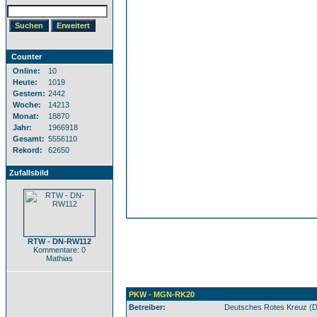
Counter
Online:
10
Heute:
1019
Gestern:
2442
Woche:
14213
Monat:
18870
Jahr:
1966918
Gesamt:
5556110
Rekord:
62650
Zufallsbild
RTW - DN-RW112
Kommentare: 0
Mathias
PKW - MGN-RK20
Betreiber:
Deutsches Rotes Kreuz (