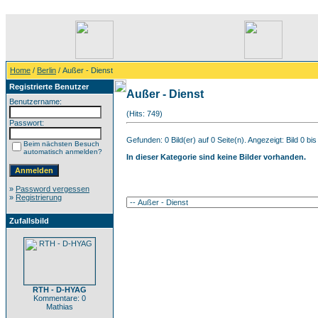
Home
/
Berlin
/ Außer - Dienst
Registrierte Benutzer
Außer - Dienst
Benutzername:
(Hits: 749)
Passwort:
Gefunden: 0 Bild(er) auf 0 Seite(n). Angezeigt: Bild 0 bis
Beim nächsten Besuch
automatisch anmelden?
In dieser Kategorie sind keine Bilder vorhanden.
»
Password vergessen
»
Registrierung
Zufallsbild
RTH - D-HYAG
Kommentare: 0
Mathias